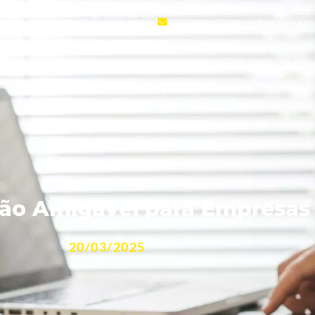
andar- sala 22- Centro de Goiânia-GO,
contato@setecapitalgoiania.c
Negociação e Redução de juros abusivos
Blog
Con
ção Amigável para Empresas
20/03/2025