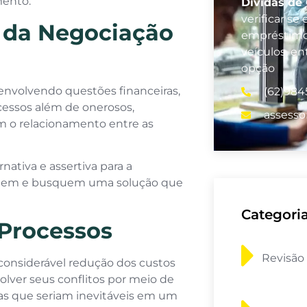
mento.
Dívidas de
verificar s
a da Negociação
empréstimos
veículos, e
opção
nvolvendo questões financeiras,
(62)984
ocessos além de onerosos,
assesso
 o relacionamento entre as
nativa e assertiva para a
loguem e busquem uma solução que
Categori
 Processos
Revisão
 considerável redução dos custos
olver seus conflitos por meio de
as que seriam inevitáveis em um