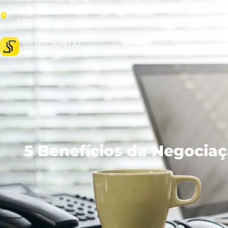
Avenida. Goiás, nº 400, esquina com a rua 3. Edifício Bradesco, 2º 
74010010
Início
Quem Somos
5 Benefícios da Negocia