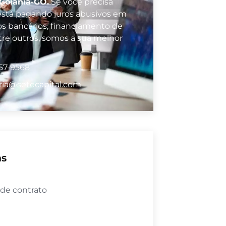
 Goiânia-GO.
Se você precisa
e está pagando juros abusivos em
 bancários, financiamento de
ntre outros, somos a sua melhor
57-9568
ria@setecapital.com
as
 de contrato