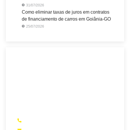
31/07/2026
Como eliminar taxas de juros em contratos
de financiamento de carros em Goiânia-GO
25/07/2026
Sete Capital Vitória
A maior Assessoria de Negociação de
Dívidas de Goiânia-GO.
Se você precisa
verificar se está pagando juros abusivos em
empréstimos bancários, financiamento de
veículos, entre outros, somos a sua melhor
opção
(62)98457-9568