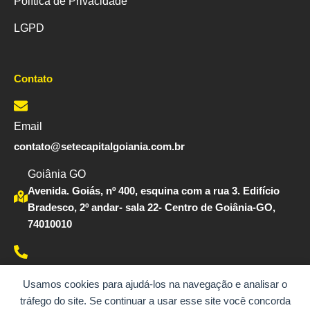
Política de Privacidade
LGPD
Contato
Email
contato@setecapitalgoiania.com.br
Goiânia GO
Avenida. Goiás, nº 400, esquina com a rua 3. Edifício
Bradesco, 2º andar- sala 22- Centro de Goiânia-GO,
74010010
Whatsapp
Usamos cookies para ajudá-los na navegação e analisar o
(62)98457-9568
tráfego do site. Se continuar a usar esse site você concorda