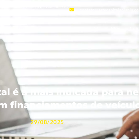
andar- sala 22- Centro de Goiânia-GO,
contato@setecapitalgoiania.c
Negociação e Redução de juros abusivos
Blog
Con
al é a mais indicada para ne
m financiamentos de veícul
29/08/2025