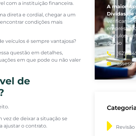
l com a instituição financeira.
A maior As
Dívidas de
a direta e cordial, chegar a um
verificar s
 encontrar condições mais
empréstimos
veículos, e
de veículos é sempre vantajosa?
opção
essa questão em detalhes,
(62)984
tuações em que pode ou não valer
assesso
vel de
?
ito.
Categori
vez de deixar a situação se
a ajustar o contrato.
Revisão