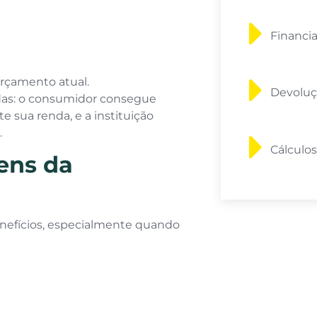
Financi
rçamento atual.
Devoluç
adas: o consumidor consegue
sua renda, e a instituição
.
Cálculos
ens da
enefícios, especialmente quando