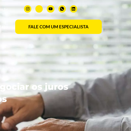
om.br
tato
FALE COM UM ESPECIALISTA
gociar os juros
os