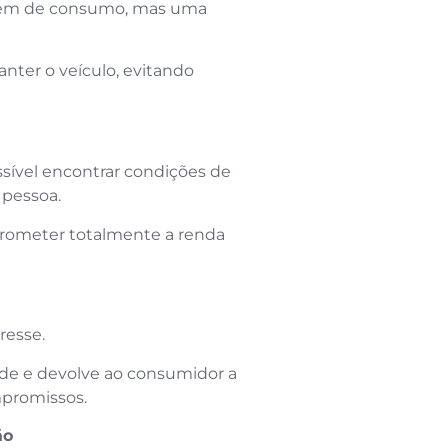
 bem de consumo, mas uma
nter o veículo, evitando
ssível encontrar condições de
 pessoa.
prometer totalmente a renda
resse.
ade e devolve ao consumidor a
mpromissos.
ão