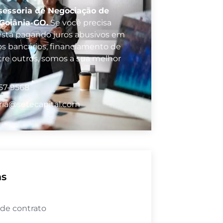
sessoria de Negociação de
 Goiânia-GO.
Se você precisa
e está pagando juros abusivos em
 bancários, financiamento de
ntre outros, somos a sua melhor
57-9568
ria@setecapital.com
as
 de contrato