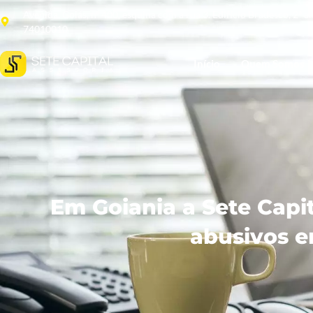
Avenida. Goiás, nº 400, esquina com a rua 3. Edifício Bradesco, 2º 
74010010
Início
Quem Somos
Em Goiania a Sete Capit
abusivos e