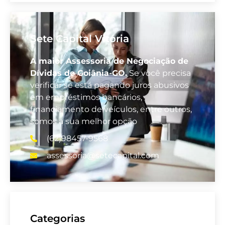
Sete Capital Vitória
A maior Assessoria de Negociação de
Dívidas de Goiânia-GO.
Se você precisa
verificar se está pagando juros abusivos
em empréstimos bancários,
financiamento de veículos, entre outros,
somos a sua melhor opção
(62)98457-9568
assessoria@setecapital.com
Categorias