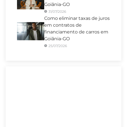
Goiânia-GO
31/07/2026
Como eliminar taxas de juros
em contratos de
financiamento de carros em
Goiânia-GO
25/07/2026
Sete Capital Vitória
A maior Assessoria de Negociação de
Dívidas de Goiânia-GO.
Se você precisa
verificar se está pagando juros abusivos
em empréstimos bancários,
financiamento de veículos, entre outros,