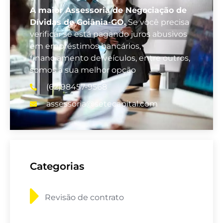
A maior Assessoria de Negociação de
Dívidas de Goiânia-GO.
Se você precisa
verificar se está pagando juros abusivos
em empréstimos bancários,
financiamento de veículos, entre outros,
somos a sua melhor opção
(62)98457-9568
assessoria@setecapital.com
Categorias
Revisão de contrato