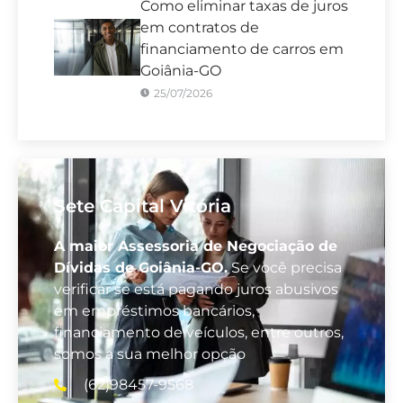
Como eliminar taxas de juros
em contratos de
financiamento de carros em
Goiânia-GO
25/07/2026
Sete Capital Vitória
A maior Assessoria de Negociação de
Dívidas de Goiânia-GO.
Se você precisa
verificar se está pagando juros abusivos
em empréstimos bancários,
financiamento de veículos, entre outros,
somos a sua melhor opção
(62)98457-9568