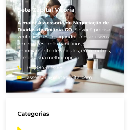
Sete Capital Vitória
A maior Assessoria de Negociação de
Dívidas de Goiânia-GO.
Se você precisa
verificar se está pagando juros abusivos
em empréstimos bancários,
financiamento de veículos, entre outros,
somos a sua melhor opção
(62)98457-9568
assessoria@setecapital.com
Categorias